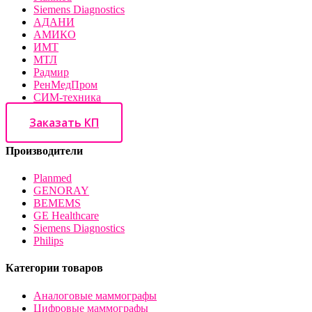
Siemens Diagnostics
АДАНИ
АМИКО
ИМТ
МТЛ
Радмир
РенМедПром
СИМ-техника
Заказать КП
Производители
Planmed
GENORAY
BEMEMS
GE Healthcare
Siemens Diagnostics
Philips
Категории товаров
Аналоговые маммографы
Цифровые маммографы