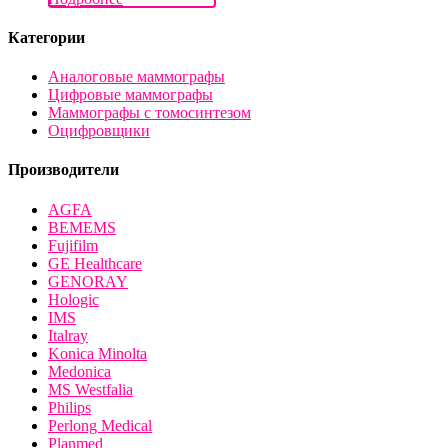
Категории
Аналоговые маммографы
Цифровые маммографы
Маммографы с томосинтезом
Оцифровщики
Производители
AGFA
BEMEMS
Fujifilm
GE Healthcare
GENORAY
Hologic
IMS
Italray
Konica Minolta
Medonica
MS Westfalia
Philips
Perlong Medical
Planmed